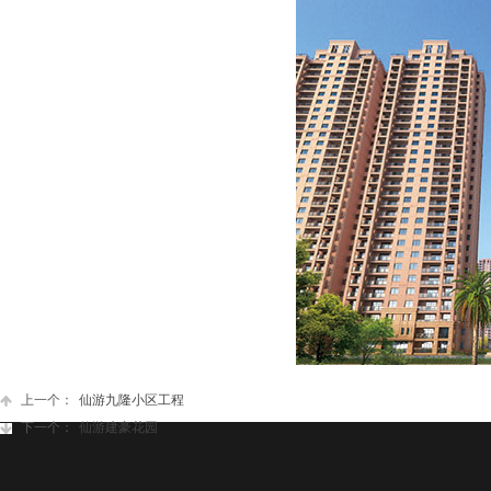
上一个：
仙游九隆小区工程
下一个：
仙游建豪花园