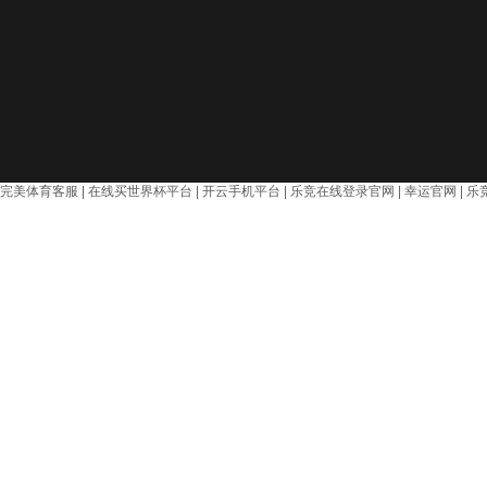
完美体育客服
|
在线买世界杯平台
|
开云手机平台
|
乐竞在线登录官网
|
幸运官网
版权
|
乐
福
建省顺安建筑公司有限公司
传真
0594-8263166
公司地址
福建省莆田市仙游县鲤城街道学府东路666
号2号楼三层