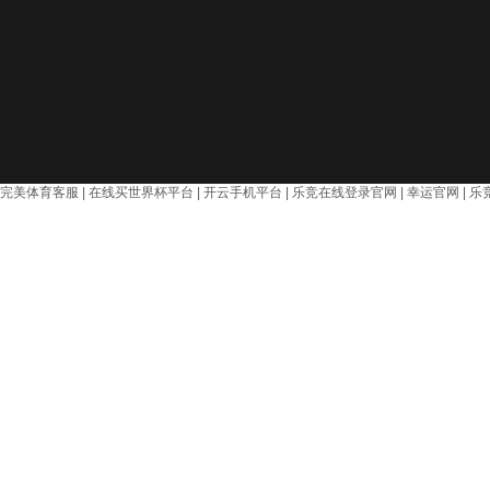
完美体育客服
|
在线买世界杯平台
|
开云手机平台
|
乐竞在线登录官网
|
幸运官网
版权
|
乐
福
建省顺安建筑公司有限公司
传真
0594-8263166
公司地址
福建省莆田市仙游县鲤城街道学府东路666
号2号楼三层