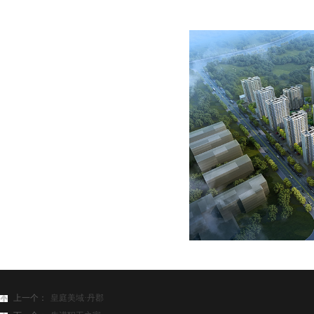
上一个：
皇庭美域·丹郡